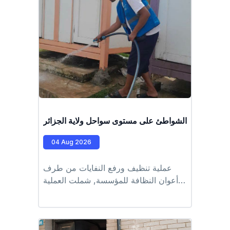
ملية تنظيف الشواطئ على مستوى سواحل ولاية الجزائر
04 Aug 2026
عملية تنظيف ورفع النفايات من طرف
أعوان النظافة للمؤسسة, شملت العملية
الشواطئ التابعة للمقاطعة الادارية للرويبة
كل من شاطىء القادوس، طرفاية، الرغاية
#EPIC_HUPE