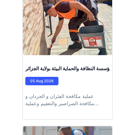
ف عمال مؤسسة النظافة والحماية البيئة بولاية الجزائر
05 Aug 2026
عملية مكافحة الفئران و الجردان و
مكافحة الصراصير والتعقيم وعملية
مكافحة اليراقات والبعوض النمري
#وحدة_وادي_قريش #EPIC_HUPE