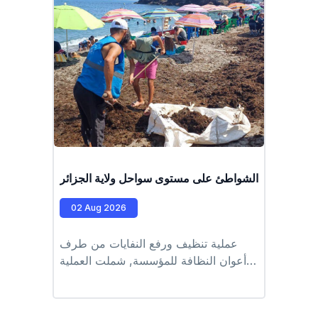
ملية تنظيف الشواطئ على مستوى سواحل ولاية الجزائر
02 Aug 2026
عملية تنظيف ورفع النفايات من طرف
أعوان النظافة للمؤسسة, شملت العملية
الشواطئ التابعة للمقاطعة الادارية
للشراڤة #EPIC_HUPE