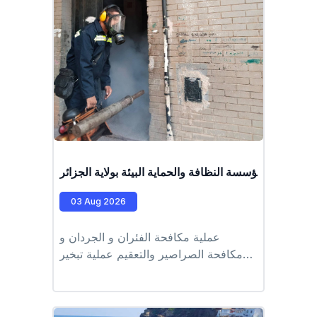
ف عمال مؤسسة النظافة والحماية البيئة بولاية الجزائر
03 Aug 2026
عملية مكافحة الفئران و الجردان و
مكافحة الصراصير والتعقيم عملية تبخير
الأقبية و مكافحة اليرقات على مستوى
بلديات :جسر قسنطينة حراش واد السمار
براقي بير توتة