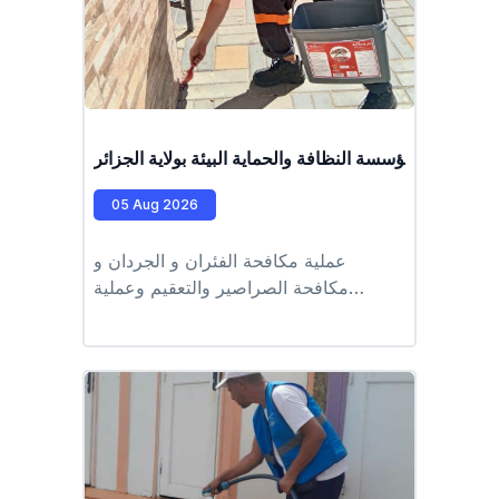
ف عمال مؤسسة النظافة والحماية البيئة بولاية الجزائر
05 Aug 2026
عملية مكافحة الفئران و الجردان و
مكافحة الصراصير والتعقيم وعملية
مكافحة اليراقات والبعوض النمري
#وحدة_وادي_قريش #EPIC_HUPE