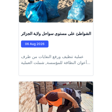
ملية تنظيف الشواطئ على مستوى سواحل ولاية الجزائر
06 Aug 2026
عملية تنظيف ورفع النفايات من طرف
أعوان النظافة للمؤسسة, شملت العملية
الشواطئ التابعة للمقاطعة الادارية للرويبة
كل من شاطىء القادوس، طرفاية، الرغاية
#EPIC_HUPE