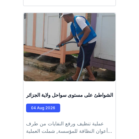
#وحدة_وادي_قريش #EPIC_HUPE
ملية تنظيف الشواطئ على مستوى سواحل ولاية الجزائر
04 Aug 2026
عملية تنظيف ورفع النفايات من طرف
أعوان النظافة للمؤسسة, شملت العملية
الشواطئ التابعة للمقاطعة الادارية للرويبة