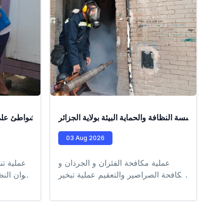
ل مؤسسة النظافة والحماية البيئة بولاية الجزائر
عملية تنظيف الشواطئ على
عمل
03 Aug 2026
عملية مكافحة الفئران و الجردان و
عملية ت
مكافحة الصراصير والتعقيم عملية تبخير
أعوان الن
الأقبية و مكافحة اليرقات على مستوى
الشو
بلديات :جسر قسنطينة حراش واد
للر
السمار براقي بير توتة
طرف