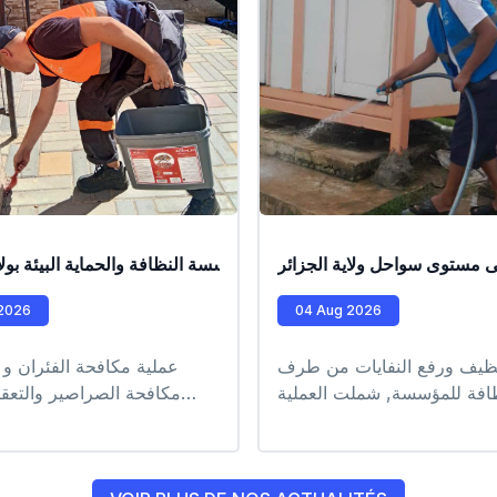
 مستوى سواحل ولاية الجزائر
يات تدخل ميدانية من طرف عمال مؤسسة النظافة والحماية البيئة بولاي
2026
04 Aug 2026
نظيف ورفع النفايات من طرف
عملية مكافحة الفئران و 
ظافة للمؤسسة, شملت العملية
مكافحة الصراصير والتعقي
اطئ التابعة للمقاطعة الادارية
مكافحة اليراقات والبعو
ويبة كل من شاطىء القادوس،
#وحدة_وادي_قريش #EPIC_HUPE
اية، الرغاية #EPIC_HUPE