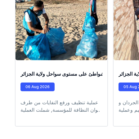
ة الجزائر
عملية تنظيف الشواطئ على مستوى سواحل ولاية الجزائر
06 Aug 2026
05 Aug 
الجردان و
عملية تنظيف ورفع النفايات من طرف
م وعملية
أعوان النظافة للمؤسسة, شملت العملية
ض النمري
الشواطئ التابعة للمقاطعة الادارية
للرويبة كل من شاطىء القادوس،
طرفاية، الرغاية #EPIC_HUPE