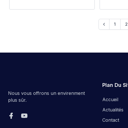
لله -دويرة
phytoplancton toxique par
l'équipe du Laboratoire.
#EPIC_HU
Observation microscopique du
phytoplancton toxique par les
1
2
biologistes. #EPIC_HUPE
Plan Du Si
Nous vous offrons un envirenment
Accueil
plus sûr.
Actualités
Contact