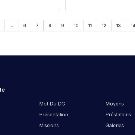
Lakhdar BIR touta. #EPIC_
حسن -سيدي عبد ا
PE
...
6
7
8
9
10
11
12
13
1
te
Mot Du DG
Moyens
Présentation
Préstations
Missions
Galeries