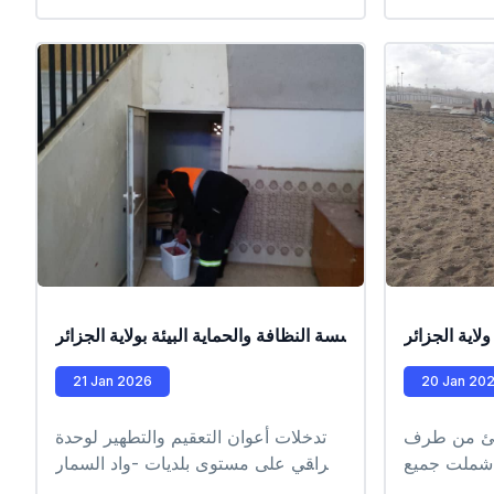
شريفي محمد – الجرف 4 مدرسة
ابتدائية ودويد محمد – بيوض 3 مدرسة
ى المقاطعة
ة باب الزوار،
ذ حول نظافة
إلى التحسيس
 داء الكلب،
ائية. تندرج
سيخ الثقافة
ل، وبناء جيل
نظافة محيطه
ية الجزائر
من طرف عمال مؤسسة النظافة والحماية البيئة بولاية الجزائر
21 Jan 2026
20 Jan 20
طئ من طرف
تدخلات أعوان التعقيم والتطهير لوحدة
 شملت جميع
براقي على مستوى بلديات -واد السمار
ارية لشراقة
-الحراش #EPIC_HUPE