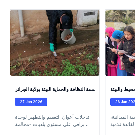
حيط والبيئة
من طرف عمال مؤسسة النظافة والحماية البيئة بولاية الجزائر
27 Jan 2026
26 Jan 20
 الميدانية،
تدخلات أعوان التعقيم والتطهير لوحدة
ائدة تلاميذ
براقي على مستوى بلديات -محالمة
من :ابتدائية
-دويرة -بابا حسن #EPIC_HUPE