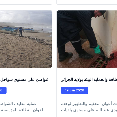
علي أبيلا وذلك على مستو
الإدارية لدار البيضاء – بلدي
حيث تم توعية التلامي
المحيط والبيئة، إضافة 
بمخاطر التسممات الغذائية،
وبعض السلوكيات الصحية الوق
هذه المبادرة في إطار تر
البيئية والصحية لدى الأطفا
واعٍ بأهمية المحافظة على 
وسلامته الصحية #EPIC_HUPE
والحماية البيئة بولاية الجزائر
عملية تنظيف الشواطئ على مستوى سواحل ولا
عمليات تدخل ميدانية 
26
19 Jan 2026
ت أعوان التعقيم والتطهير لوحدة
عملية تنظيف الشوا
دي عبد الله على مستوى بلديات
أعوان النظافة للمؤسسة
دويرة -خرايسية #EPIC_HUPE
شواطئ المقاطعة الإد