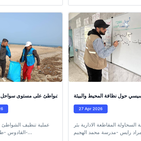
#EPIC_HUPE
فايت -حمامات #EPIC_HUPE
سيسي حول نظافة المحيط والبيئة
عملية تنظيف الشواطئ على مستوى سواحل ولا
عمليات تدخل ميدانية م
26
27 Apr 2026
بلدية السحاولة المقاطعة الادارية بئر
عملية تنظيف الشواطئ 
راد رايس -مدرسة محمد الهجيم
-القادوس -طر
مدرسة محمد خميستي -مدرسة
PE