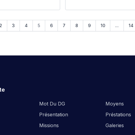
ويدانية -زرالدة #EPIC_HUPE
عن طريق النفايات (داء ال
والبحر ، التسممات الغذ
والامراض المتنقلة عبره
حمانة -مدرسة سعيد ب
2
3
4
5
6
7
8
9
10
...
14
محمد قطاس بلدية بابا حس
الا
te
Mot Du DG
Moyens
Présentation
Préstations
Missions
Galeries