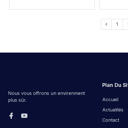
كلب) البيئة
شواطئ المقاطعة الإدارية للرغاية
ائية ، الماء
-القادوس -طرفاية -رغاية
 -مدرسة يحي
لوج -مدرسة
1
ن المقاطعة
دارية لدرارية
Plan Du Si
Nous vous offrons un envirenment
Accueil
plus sûr.
Actualités
Contact