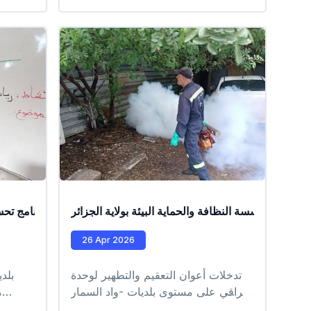
برنامج تحسيسي حول نظافة المحيط
والبيئة البيئة والمحيط ، الامراض المتنقلة
عن طريق النفايات (داء الكلب) البيئة
والبحر ، التسممات الغذائية ، الماء
والامراض المتنقلة عبره
عمال مؤسسة النظافة والحماية البيئة بولاية الجزائر
برنامج تح
26 Apr 2026
تدخلات أعوان التعقيم والتطهير لوحدة
براقي على مستوى بلديات -واد السمار
م
-الحراش -بئر التوتة -ولاد شبل
-