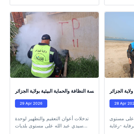
biologistes du laboratoire.
Analyses bactériologiques des
aliments par les biologistes du
laboratoire. #EPIC_HUPE #alger
#environnement
#laboratoire_hupe
ية الجزائر
ن طرف عمال مؤسسة النظافة والحماية البيئية بولاية الجزائر
29 Apr 2026
28 Apr 20
على مستوى
تدخلات أعوان التعقيم والتطهير لوحدة
فاية -رغاية
سيدي عبد الله على مستوى بلديات
#EPIC_HU
-محالمة -رحمانية -دويرة -بابا حسن