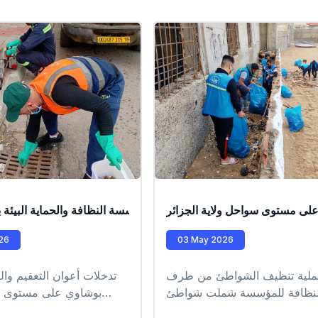
لى مستوى سواحل ولاية الجزائر
مليات تدخل ميدانية من طرف عمال مؤسسة النظافة والحماية البيئة بول
logistes du laboratoire
26
03 May 2026
لية تنظيف الشواطئ من طرف
تدخلات أعوان التعقيم وال
لنظافة للمؤسسة شملت شواطئ
بوشاوي على مستوى بل
عة للمقاطعة الإدارية للدار البيضاء
ابراهيم -عين البنيان -ال