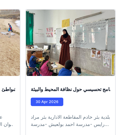
برنامج تحسيسي حول نظافة المحيط والبيئة
عملية تنظيف الشواطئ ع
ع
30 Apr 2026
بلدية بئر خادم المقاطعة الادارية بئر مراد
عم
رايس -مدرسة احمد بولعيش -مدرسة
أعوان ا
سليمان كروش -مدرسة احمد بقار
التاب