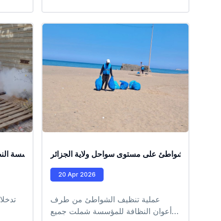
#EPIC_HUPE
الهاش
نظافة 
الام
(داء
الغذائ
ة تنظيف الشواطئ على مستوى سواحل ولاية الجزائر
عمليات تدخل ميدانية من طرف عمال مؤسسة النظافة 
20 Apr 2026
عملية تنظيف الشواطئ من طرف
تدخلا
أعوان النظافة للمؤسسة شملت جميع