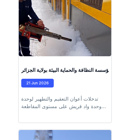
de l'embarcation Alger la blanche
طرف عمال مؤسسة النظافة والحماية البيئة بولاية الجزائر
21 Jun 2026
تدخلات أعوان التعقيم والتطهير لوحدة
وحدة واد قريش على مستوى المقاطعة
الادارية لسيدي أمحمد #EPIC_HUPE