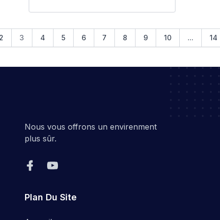
2
3
4
5
6
7
8
9
10
...
14
Nous vous offrons un envirenment
plus sûr.
Plan Du Site