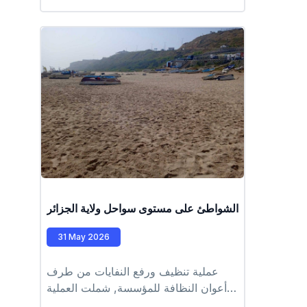
المؤسسة والتعاون مع اطارات المؤسسة،
يوما تحسيسيا للفائدة أطفال عمال
المؤسسة، وذلك تجسيد وحرص المؤسسة
على تعزيز البعد الاجتماعي والتوعوي
وترسيخ القيم البيئية للفئة الناشئة. كما
تهدف إلى تنمية الوعي البيئي وتعزيز روح
الانتماء والتواصل (مصلحة التحسيس
والاتصال)
عملية تنظيف الشواطئ على مستوى سواحل ولاية الجزائر
31 May 2026
عملية تنظيف ورفع النفايات من طرف
أعوان النظافة للمؤسسة, شملت العملية
الشواطئ التابعة للمقاطعة الإدارية لرويبة