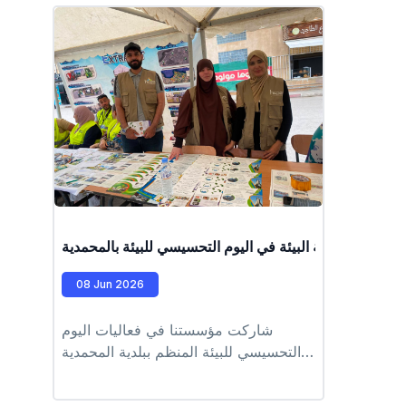
bactériologiques des aliments par les
biologistes du laboratoire.
#EPIC_HUPE #alger
#environnement #laboratoire_hupe
ضرية وحماية البيئة في اليوم التحسيسي للبيئة بالمحمدية
08 Jun 2026
شاركت مؤسستنا في فعاليات اليوم
التحسيسي للبيئة المنظم ببلدية المحمدية
تحت شعار :شارك... بادر... غيّر من أجل
محيط أنظف اليوم_العالمي_للبيئة