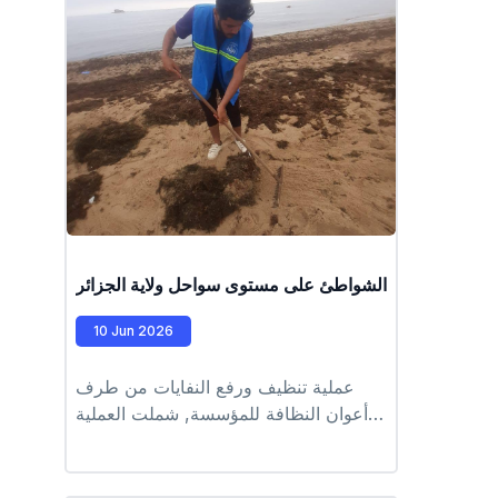
المؤسسة، وذلك تجسيد وحرص المؤسسة
على تعزيز البعد الاجتماعي والتوعوي
وترسيخ القيم البيئية للفئة الناشئة. كما
تهدف إلى تنمية الوعي البيئي وتعزيز روح
الانتماء والتواصل (مصلحة التحسيس
والاتصال)
عملية تنظيف الشواطئ على مستوى سواحل ولاية الجزائر
10 Jun 2026
عملية تنظيف ورفع النفايات من طرف
أعوان النظافة للمؤسسة, شملت العملية
الشواطئ التابعة للمقاطعة الإدارية لرويبة