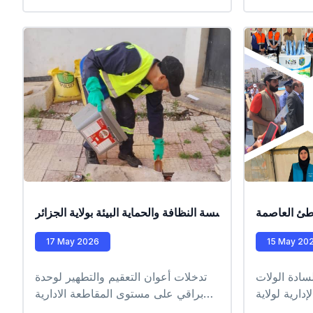
المقاطعة الإدارية لزرالدة
طئ العاصمة
من طرف عمال مؤسسة النظافة والحماية البيئة بولاية الجزائر
17 May 2026
15 May 20
ادة الولات
تدخلات أعوان التعقيم والتطهير لوحدة
دارية لولاية
براقي على مستوى المقاطعة الادارية
ي إطار تنفيذ
لبراقي #EPIC_HUPE