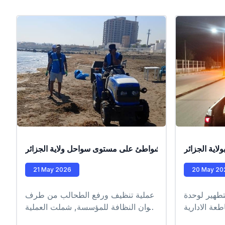
اية الجزائر
عملية تنظيف الشواطئ على مستوى سواحل ولاية الجزائر
21 May 2026
20 May 20
تطهير لوحدة
عملية تنظيف ورفع الطحالب من طرف
ة الادارية
أعوان النظافة للمؤسسة, شملت العملية
EPIC_
الشواطئ التابعة للمقاطعة الإدارية