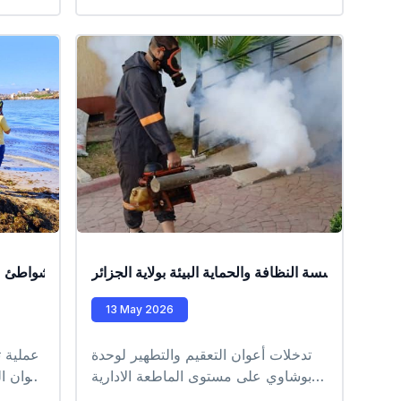
علم الحشرات التابع للمؤسسة بخرجة
ميدانية تم خلالها جمع يرقات البعوض
من عدة نقاط على مستوى بلديةريس
حميدو 🦟 🔬 وتندرج هذه العملية ضمن
برنامج الرصد والمراقبة، حيث سيتم
تحليل العينات المخبرية لمتابعة تطور
هذه الحشرة وتحديد أنجع سبل التدخل
للوقاية ومكافحتها 🤝 وتؤكد المؤسسة
التزامها الدائم بالعمل الميداني المستمر
حفاظًا على بيئة سليمة وصحة المواطنين
عمال مؤسسة النظافة والحماية البيئة بولاية الجزائر
عملية تنظيف الشواطئ ع
13 May 2026
تدخلات أعوان التعقيم والتطهير لوحدة
بوشاوي على مستوى الماطعة الادارية
أعوان ا
لبراقي #EPIC_HUPE
الشواطئ