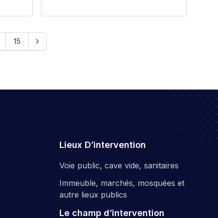
la réalisation des levées
ا
topographiques en présence d'un
enseignant et des étudiants de
المؤسسة_العمومية_للنظافة_الحضري
l'USTHB, au niveau des plages de
#تد
15
Tamenfoust Est et Ouest.
#شواط
Lieux D’intervention
Voie public, cave vide, sanitaires
Immeuble, marchés, mosquées et
autre lieux publics
Le champ d’intervention