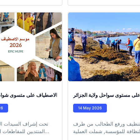
لحسين داي
لى مستوى سواحل ولاية الجزائر
الافتتاح الرسمي لموسم الاصطياف على متسوى شوا
عمليات تدخل ميدانية 
26
14 May 2026
عملية تنظيف ورفع الطحالب من طرف
تحت إشراف السيدات الس
لنظافة للمؤسسة, شملت العملية
المنتدبين للمقاطعات الإ
 التابعة للمقاطعة الإدارية للدار
الجزائر العاصمة ، وف