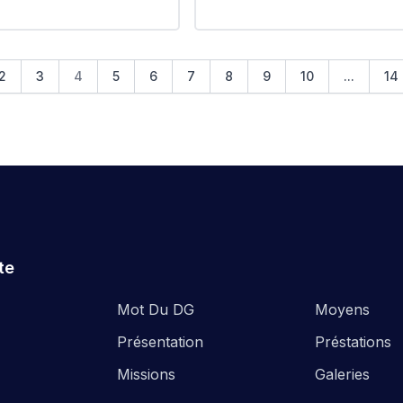
لتابعة للمقاطعة الإدارية باب الواد
للشراقة #_HUPE
#EPIC_HUPE
ة_وحماية_البيئة_لولاية_الجزائر
خلات_ميدانية #نظافة_الشواطئ
2
3
4
5
6
7
8
9
10
...
14
ئ_المقاطعة_الإدارية_باب_الواد
te
Mot Du DG
Moyens
Présentation
Préstations
Missions
Galeries