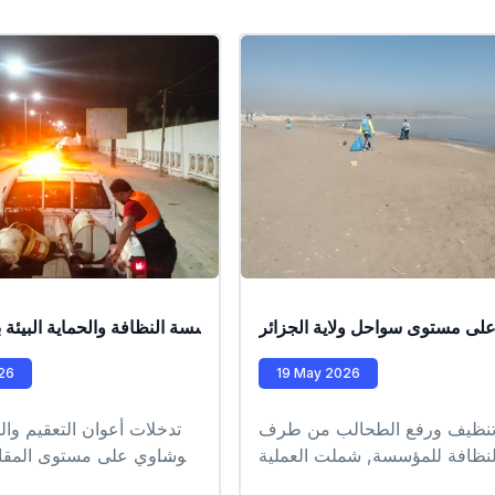
لى مستوى سواحل ولاية الجزائر
 تدخل ميدانية ليلية من طرف عمال مؤسسة النظافة والحماية البيئة بول
26
19 May 2026
تنظيف ورفع الطحالب من طرف
تدخلات أعوان التعقيم وال
لنظافة للمؤسسة, شملت العملية
بوشاوي على مستوى المقاطع
شواطئ التابعة للمقاطعة الإدارية
لزرالدة #HUPE